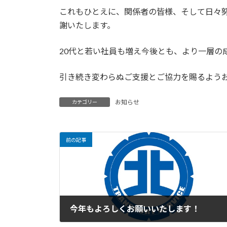
時
これもひとえに、関係者の皆様、そして日々
:
謝いたします。
20代と若い社員も増え今後とも、より一層の
引き続き変わらぬご支援とご協力を賜るよう
お知らせ
カテゴリー
前の記事
今年もよろしくお願いいたします！
2026年1月3日