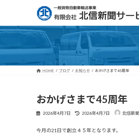
コ
ナ
ン
ビ
テ
ゲー
ン
ショ
ツ
ン
へ
に
ス
移
キッ
動
プ
HOME
ブログ
お知らせ
おかげさまで45周年
おかげさまで45周年
最
2026年4月7日
2026年4月7日
北信新
終
更
今月の21日で創立４５年となります。
新
日