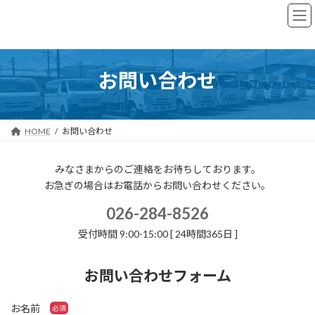
コ
ナ
ン
ビ
テ
ゲー
ン
ショ
ツ
ン
お問い合わせ
へ
に
ス
移
キッ
動
プ
HOME
お問い合わせ
みなさまからのご連絡をお待ちしております。
お急ぎの場合はお電話からお問い合わせください。
026-284-8526
受付時間 9:00-15:00 [ 24時間365日 ]
お問い合わせフォーム
お名前